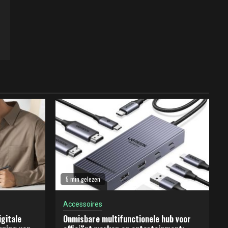
5 min gelezen
Accessoires
gitale
Onmisbare multifunctionele hub voor