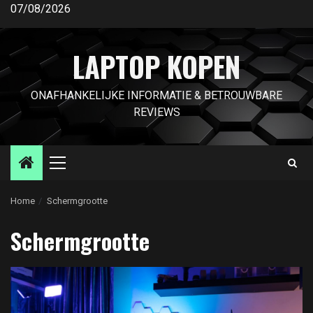
Ga
07/08/2026
naar
de
LAPTOP KOPEN
inhoud
ONAFHANKELIJKE INFORMATIE & BETROUWBARE
REVIEWS
Primair
menu
Home
Schermgrootte
Schermgrootte