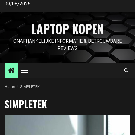
Ga
09/08/2026
naar
de
LAPTOP KOPEN
inhoud
ONAFHANKELIJKE INFORMATIE & BETROUWBARE
REVIEWS
Primair
menu
Home
SIMPLETEK
SIMPLETEK